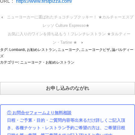
URL：
https://www.firstpizza.com/
‹
ニューヨーカーに選ばれたチョコチップクッキー！ ★カルチャーエスプ
レッソ Culture Espresso★
お気に入りのワインを持ち込もう！フレンチレストラン ★タルティー
ン・Tartine ★
›
タグ:
Lombardi
,
お勧めレストラン
,
ニューヨーク
,
ニューヨークピザ
,
論バルディー
ズ
カテゴリー:
ニューヨーク・お勧めレストラン
お申し込みのながれ
① お問合せフォームより無料相談
日程・ご予算・目的・ご質問内容等出来るだけ詳しくご記入頂
き、各種チケット・レストラン予約ご希望の方は、ご希望日程