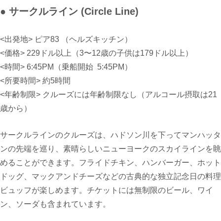
● サークルライン (Circle Line)
<出発地> ピア83
（
ヘルズキッチン）
<価格>
229
ドル以上
（3〜12
歳の子供は
179
ドル以上
）
<時間> 6
:45PM
（乗船開始
5:45PM）
<所要時間> 約
5時間
<年齢制限> クルーズには年齢制限なし
（
アルコール摂取は21
歳から
）
サークルラインのクルーズは、ハドソン川を下ってマンハッタ
ンの先端を巡り、素晴らしいニューヨークのスカイラインを眺
めることができます。フライドチキン、ハンバーガー、ホット
ドッグ、マックアンドチーズなどの古典的な独立記念日の料理
ビュッフが楽しめます。チケットには無制限のビール、ワイ
ン、ソーダも含まれています。