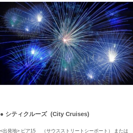
● シティクルーズ (City Cruises)
<出発地> ピア15
（
サウスストリートシーポート）
または