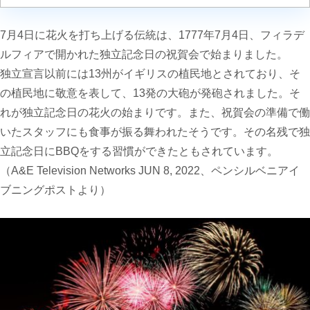
7月4日に花火を打ち上げる伝統は、1777年7月4日、
フィラデ
ルフィアで開かれた独立記念日の祝賀会で始まりました。
独立宣言以前には
13
州がイギリスの植民地とされており、そ
の植民地に敬意を表して、
13
発の大砲が発砲されました。そ
れが独立記念日の花火の始まりです。
また、祝賀会の準備で働
いたスタッフにも食事が振る舞われたそうです。その名残で独
立記念日に
BBQ
をする習慣ができたともされています。
（A&E Television Networks JUN 8, 2022、
ペンシルベニアイ
ブニングポストより）