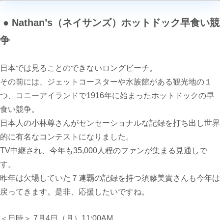
● Nathan’s（ネイサンズ）ホットドック早食い競
争
日本では見ることのできないロングビーチ。
その前には、ジェットコースターや水族館がある観光地の１
つ、コニーアイランドで
1916年
に始まったホットドックの早
食い競争
。
日本人の小林尊さんがセンセーショナルな記録を打ち出し世界
的に有名なコンテストになりました。
TV
中継され、今年も
35,000
人程のファンが集まる見通しで
す。
昨年は欠場していた７連覇の記録を持つ須藤美貴さんも今年は
戻ってきます。是非、応援したいですね。
＜日時＞ 7月4日（月）
11:00AM