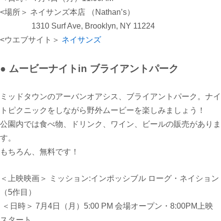
<
場所＞
ネイサンズ本店
（Nathan’s）
1310 Surf Ave, Brooklyn, NY 11224
<ウエブサイト＞
ネイサンズ
● ムービーナイトin ブライアントパーク
ミッドタウンのアーバンオアシス、ブライアントパーク。ナイ
トピクニックをしながら野外ムービーを楽しみましょう！
公園内では食べ物、ドリンク、ワイン、ビールの販売がありま
す。
もちろん、無料です！
＜上映映画＞ ミッション:インポッシブル
ローグ・ネイション
（5
作目）
＜日時＞
7月4日（月）5:00 PM
会場オープン・
8:00PM
上映
スタート