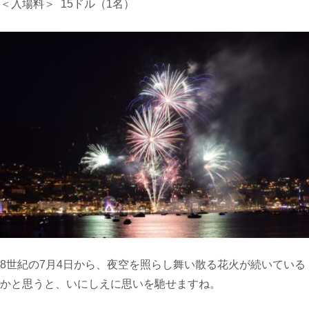
＜入場料＞
15
ドル（1名）
8
世紀の
7
月
4
日から、夜空を照らし舞い散る花火が続いている
か
と思うと、
いにしえに思いを馳せ
ますね。