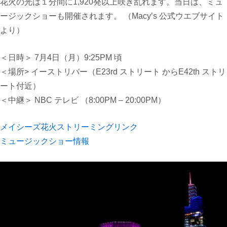
花火の光は１分間に
1,920
発以上咲き乱れます。当日は、ミュ
ージックショーも開催されます。
（Macy’s 公式ウエブサイト
より）
＜日時＞
7月4日（月）9:25PM
頃
＜場所>
イーストリバー
（E23rd
ストリート から
E42th
ストリ
ート付近）
＜中継＞
NBC
テレビ
（8:00PM – 20:00PM）
メイシーズ花火ストリーミングリンク
ミュージックショー情報