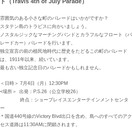
ド（Travis 4th of July Parade）
雰囲気のある小さな町のパレードはいかがですか？
スタテン島のトラビスに向かいましょう。
ノスタルジックなマーチングバンドとカラフルなフロート（パ
レードカー）パレードを行います。
独立宣言の前の植民地時代に歴史をたどるこの町のパレード
は、191
1
年以来、
続いています。
最も古い独立記念日のパレードかもしれません。
＜日時＞ 7月4日（月）
12:30PM
<
場所＞
出発：
P.S.26
（公立学校
26）
終点：ショープレイスエンターテインメントセンタ
ー
＊
国道440号線のVictory
Blvd出口を含め、島へのすべてのアク
セス道路は11:30AM
に閉鎖されます。