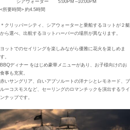
シアウォーター
5:00PM –10:00PM
<所要時間> 約
4.5
時間
＊
クリッパーシティ
、
シアウォーターと乗船するヨットが２艇
から選べ、出航するヨットハーバーの場所が異なります。
ヨットでのセイリングを楽しみながら優雅に花火を楽しめま
す。
BBQ
ディナー をはじめ豪華メニューがあり
、
お子様向けのお
食事も充実。
赤いサングリア、白いアブソルートの洋ナシとレモネード、ブ
ルーコスモスなど、セーリングのロマンチックを演出するライ
ンナップです。