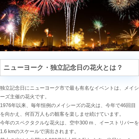
ニューヨーク・
独立記念日の花火とは？
独立記念日にニューヨーク市で最も有名なイベントは、メイシ
ーズ主催の花火です。
1976年以来、毎年恒例のメイシー
ズの花火は、今年で46回目
を向かえ
、
何百万人もの観客を楽しませ続けています。
今年のスペクタクルな花火は、空中
300 m
、イーストリバーを
1.6 km
のスケールで演出されます。