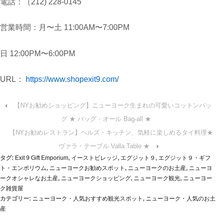
電話：（212) 228-0145
営業時間：月〜土 11:00AM〜7:00PM
日 12:00PM〜6:00PM
URL：
https://www.shopexit9.com/
‹
【NYお勧めショッピング】ニューヨーク生まれの可愛いコットンバッ
グ ★ バッグ・オール Bag-all ★
【NYお勧めレストラン】ヘルズ・キッチン、気軽に楽しめるタイ料理★
ヴァラ・テーブル Valla Table ★
›
タグ:
Exit 9 Gift Emporium
,
イーストビレッジ
,
エグジット９
,
エグジット９・ギフ
ト・エンポリウム
,
ニューヨークお勧めスポット
,
ニューヨークのお土産
,
ニューヨ
ークオシャレなお土産
,
ニューヨークショッピング
,
ニューヨーク観光
,
ニューヨー
ク雑貨屋
カテゴリー:
ニューヨーク・人気おすすめ観光スポット
,
ニューヨーク・人気のお土
産