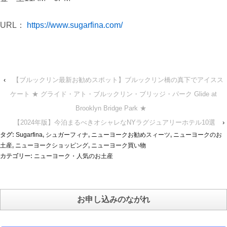
URL：
https://www.sugarfina.com/
‹
【ブルックリン最新お勧めスポット】ブルックリン橋の真下でアイスス
ケート ★ グライド・アト・ブルックリン・ブリッジ・パーク Glide at
Brooklyn Bridge Park ★
【2024年版】今泊まるべきオシャレなNYラグジュアリーホテル10選
›
タグ:
Sugarfina
,
シュガーフィナ
,
ニューヨークお勧めスィーツ
,
ニューヨークのお
土産
,
ニューヨークショッピング
,
ニューヨーク買い物
カテゴリー:
ニューヨーク・人気のお土産
お申し込みのながれ