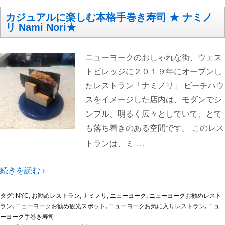
カジュアルに楽しむ本格手巻き寿司 ★ ナミノ
リ Nami Nori★
ニューヨークのおしゃれな街、ウェス
トビレッジに２０１９年にオープンし
たレストラン「ナミノリ」 ビーチハウ
スをイメージした店内は、モダンでシ
ンプル、明るく広々としていて、とて
も落ち着きのある空間です。 このレス
…
トランは、ミ
続きを読む ›
タグ:
NYC
,
お勧めレストラン
,
ナミノリ
,
ニューヨーク
,
ニューヨークお勧めレスト
ラン
,
ニューヨークお勧め観光スポット
,
ニューヨークお気に入りレストラン
,
ニュ
ーヨーク手巻き寿司